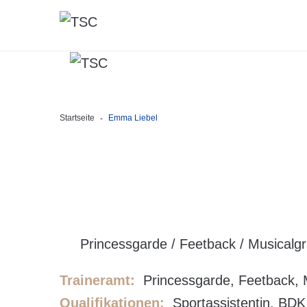
Startseite
Emma Liebel
-
HIGHLIGHTS
Unsere Geschichte
Unsere Gruppen
Unser Förderverein
Princessgarde / Feetback / Musicalg
Traineramt:
Princessgarde, Feetback, 
Qualifikationen:
Sportassistentin, BDK