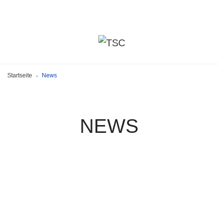
Startseite
News
-
NEWS
MOM
IN
MOTION-KURS
am 25 Januar 2024