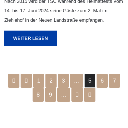
Nach 2015 wird der TSC während des Heimatfests vom
14. bis 17. Juni 2024 seine Gäste zum 2. Mal im
Ziehlehof in der Neuen Landstraße empfangen.
WEITER LESEN
1
2
3
...
5
6
7
8
9
...