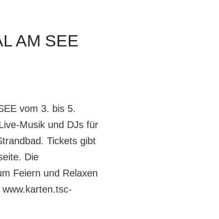
AL
AM
SEE
SEE vom 3. bis 5.
Live-Musik und DJs für
randbad. Tickets gibt
eite. Die
um Feiern und Relaxen
r
www.karten.tsc-