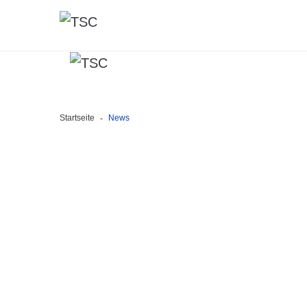
Startseite
News
-
HIGHLIGHTS
Unsere Geschichte
Unsere Gruppen
Unser Förderverein