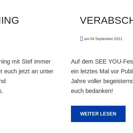
Technik u. Deko
Unser
Trainerinnen-Trainer
Förderverein
Kooperationen
ING
VERABSC
Trainingsplan
Trainerinnen-Trainer
Trainingsplan
am 04 September 2021
ning mit Stef immer
Auf dem SEE YOU-Festi
 euch jetzt an unter
ein letztes Mal vor Pub
und
Jahre voller begeister
s.
euch bedanken!
WEITER LESEN